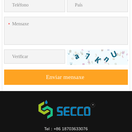
*
Enviar mensaxe
Tel：+86 18703633076