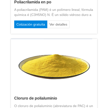
Poliacrilamida en po
A poliacrilamida (PAM) é un polímero lineal, fórmula
química é (C3H5NO) N. É un sólido vidroso duro a
temperatura ambiente. Os produtos son cola
Cotización gratuíta
Ver detalles
líquida, látex e partículas de po branco. ..
Cloruro de polialuminio
O cloruro de polialuminio (abreviatura de PAC) é un