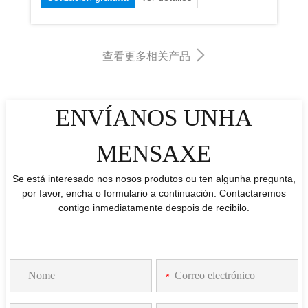
floculantes sólidos de poliacrilamida, a través da
cadea molecular de grupos polares para adsorber
sólidos suspendidos nas partículas de auga, a
查看更多相关产品
emulsión podería formar os grandes flocos a través
da ponte entre as partículas ou a electricidade.
ENVÍANOS UNHA
MENSAXE
Se está interesado nos nosos produtos ou ten algunha pregunta,
por favor, encha o formulario a continuación. Contactaremos
contigo inmediatamente despois de recibilo.
*