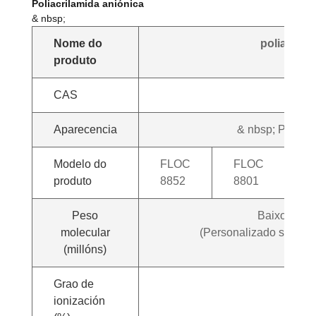
Poliacrilamida aniónica
& nbsp;
Nome do
poliacrila
produto
CAS
900
Aparecencia
& nbsp; Polo d
Modelo do
FLOC
FLOC
F
produto
8852
8801
8
Peso
Baixo-medio
molecular
(Personalizado segundo
(millóns)
Grao de
0
ionización