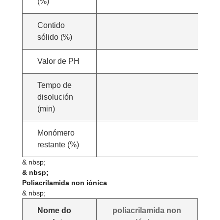
(%)
Contido
& nb
sólido (%)
Valor de PH
& nb
Tempo de
disolución
(min)
Monómero
& nb
restante (%)
& nbsp;
& nbsp;
Poliacrilamida non iónica
& nbsp;
Nome do
poliacrilamida non