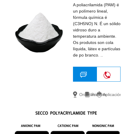
A poliacrilamida (PAM) é
un polímero lineal,
fórmula química é
(C3H5NO) N. É un sólido
vidroso duro a
temperatura ambiente.
Os produtos son cola
líquida, látex e partículas
de po branco. ..
18703633076
Cotización
Orientación
Produto
Aplicación
gratuíta