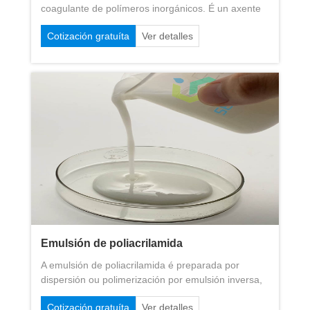
coagulante de polímeros inorgánicos. É un axente
de tratamento de auga de polímero con alto peso
Cotización gratuíta
Ver detalles
molecular e alta carga, que se produce polo efecto
de ponte do hidroxilo e a polimerización da
engasión de anións.
Emulsión de poliacrilamida
A emulsión de poliacrilamida é preparada por
dispersión ou polimerización por emulsión inversa,
que é unha forma de líquido de poliacrilamida
Cotización gratuíta
Ver detalles
presente. Ademais das características dos