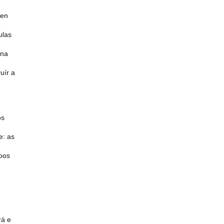
den
ulas
 na
uír a
os
e: as
doos
rá e