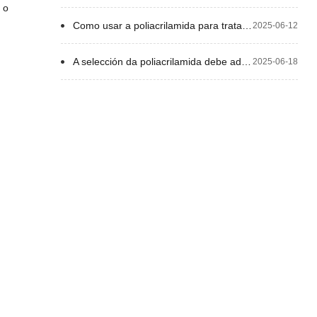
 o
Como usar a poliacrilamida para tratar as augas residuais de lixiviación de vertederos ou lixiviación de lixo?
2025-06-12
A selección da poliacrilamida debe adaptarse ás súas necesidades específicas, en vez de basarse só no prezo.
2025-06-18