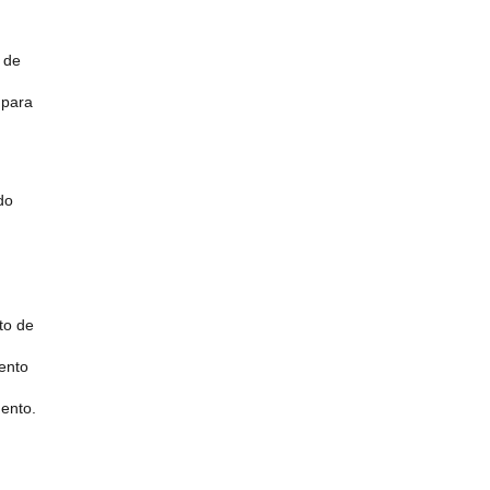
 de
 para
do
to de
ento
mento.