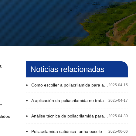
s
Noticias relacionadas
Como escoller a poliacrilamida para a industria de lavado de area
2025-04-15
A aplicación da poliacrilamida no tratamento das augas residuais dos matadoiros
2025-04-17
 e
Análise técnica de poliacrilamida para o tratamento de augas residuais de corte de pedra
2025-04-30
ólidos
Poliacrilamida catiónica: unha excelente "ferramenta" para o tratamento da auga
2025-06-06